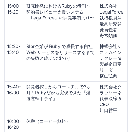
15:00-
研究開発におけるRubyの役割〜
株式会社
15:20
契約書レビュー支援システム
LegalForce
「LegalForce」の開発事例より〜
執行役員兼
最高研究開
発責任者
舟木類佳
15:20-
SIer企業が Ruby で成長する自社
株式会社シ
15:40
Web サービスをリリースするまで
ステムイン
の失敗と成功の道のり
テグレータ
製品企画室
リーダー
横山弘典
15:40-
開発者探しからローンチまで3ヶ
株式会社ク
16:00
月！Rubyだから実現できた「爆
ラッソーネ
速逆転トライ」
代表取締役
CEO
川口哲平
16:00-
休憩（コーヒー無料）
16:20