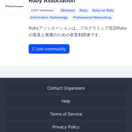
Ruby Association
2507 members
Shimane
Ruby
Ruby on Rails
Information Technology
Professional Networking
Rubyアソシエーションは、プログラミング言語Ruby
の普及と発展のための非営利団体です。
Join community
Contact Organizers
Help
Terms of Service
Privacy Policy