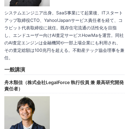
システムエンジニア出身。SaaS事業にて起業後、ITスタート
アップ取締役CTO、Yahoo!Japanサービス責任者を経て、コ
ラビット代表取締役に就任。既存住宅流通の活性化を目指
し、エンドユーザー向けAI査定サービスHowMaを運営。同社
のAI査定エンジンは金融機関や一部上場企業にも利用され、
その査定総額は100兆円を超える。不動産テック協会理事を兼
任。
一般講演
舟木類佳（株式会社LegalForce 執行役員 兼 最高研究開発
責任者）