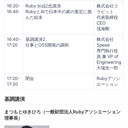
16:20-
Ruby biz記念講演
株式会社コ
16:40
RubyとAIで日本中の家の査定に挑
ラビット
んだ結末
代表取締役
CEO
浅海剛
16:40-
基調講演2
株式会社
17:20
仕事とOSS開発の調和
Speee
専門執行役
員 兼 VP of
Engineering
大場光一郎
17:20-
閉会
Rubyアソシ
17:30
エーション
基調講演
まつもとゆきひろ（一般財団法人Rubyアソシエーション
理事長）