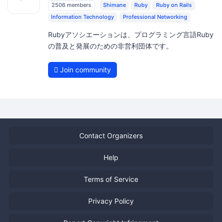
2506 members
Shimane
Ruby
Ruby on Rails
Information Technology
Professional Networking
Rubyアソシエーションは、プログラミング言語Ruby
の普及と発展のための非営利団体です。
Join community
Contact Organizers
Help
Terms of Service
Privacy Policy