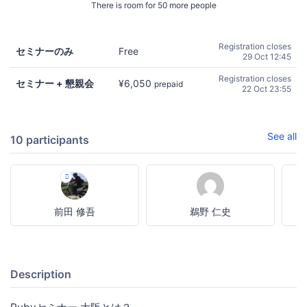
There is room for 50 more people
Registration closes
セミナーのみ
Free
29 Oct 12:45
Registration closes
セミナー + 懇親会
¥6,050
prepaid
22 Oct 23:55
See all
10 participants
前田 修吾
鵜野 仁史
Description