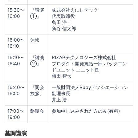
15:30〜
『講演
株式会社えにしテック
16:00
①』
代表取締役
島田 浩二
角谷 信太郎
16:00〜
休憩
16:10
16:10〜
『講演
RIZAPテクノロジーズ株式会社
16:40
②』
プロダクト開発統括一部 バックエン
ドユニット ユニット長
梅田 智大
16:40〜
『閉会
一般財団法人Rubyアソシエーション
16:50
挨拶』
副理事長
井上 浩
17:00〜
懇親会
参加申し込みされた方のみ(有料)
19:00
基調講演