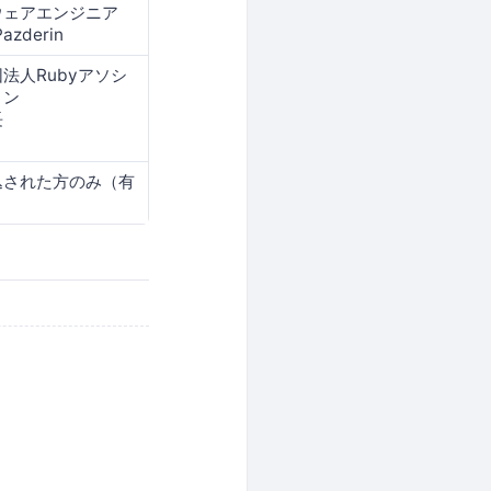
ウェアエンジニア
Pazderin
法人Rubyアソシ
ョン
長
込された方のみ（有