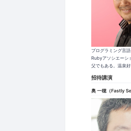
プログラミング言語
Rubyアソシエーショ
父でもある。温泉好
招待講演
奥 一穂（Fastly Sen