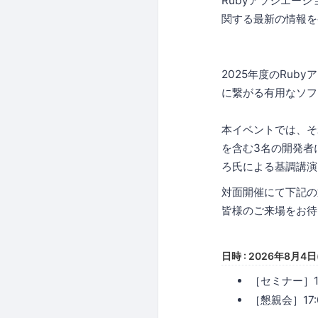
Rubyアソシエー
関する最新の情報を発信す
2025年度のRub
に繋がる有用なソフ
本イベントでは、それら
を含む3名の開発者
ろ氏による基調講演
対面開催にて下記の
皆様のご来場をお待
日時 : 2026年8月4日
［セミナー］14
［懇親会］17:0