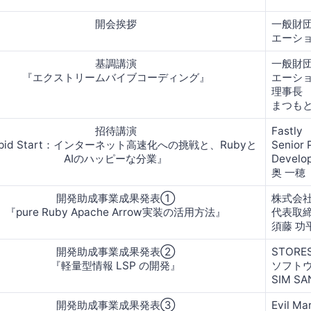
開会挨拶
一般財団
エーシ
基調講演
一般財団
『エクストリームバイブコーディング』
エーシ
理事長
まつもと
招待講演
Fastly
pid Start：インターネット高速化への挑戦と、Rubyと
Senior 
AIのハッピーな分業』
Develo
奥 一穂
開発助成事業成果発表①
株式会
『pure Ruby Apache Arrow実装の活用方法』
代表取
須藤 功
開発助成事業成果発表②
STORE
『軽量型情報 LSP の開発』
ソフト
SIM S
開発助成事業成果発表③
Evil Ma