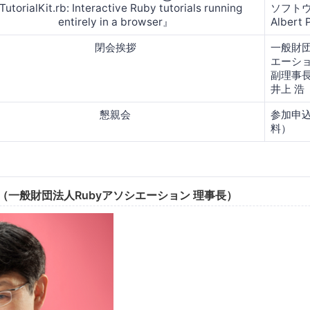
utorialKit.rb: Interactive Ruby tutorials running
ソフト
entirely in a browser』
Albert 
閉会挨拶
一般財団
エーシ
副理事
井上 浩
懇親会
参加申
料）
（一般財団法人Rubyアソシエーション 理事長）