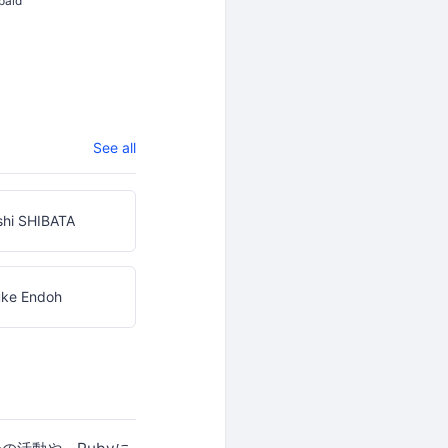
paid
See all
shi SHIBATA
uke Endoh