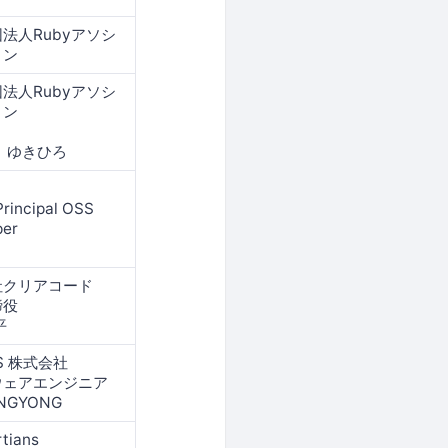
法人Rubyアソシ
ョン
法人Rubyアソシ
ョン
 ゆきひろ
Principal OSS
per
社クリアコード
締役
平
S 株式会社
ウェアエンジニア
ANGYONG
rtians