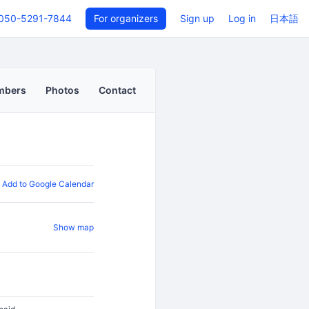
050-5291-7844
For organizers
Sign up
Log in
日本語
mbers
Photos
Contact
Add to Google Calendar
Show map