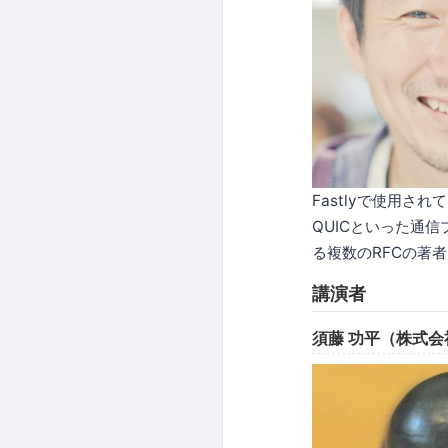
Fastlyで使用されて
QUICといった通
る複数のRFCの著
講演者
須藤 功平（株式会