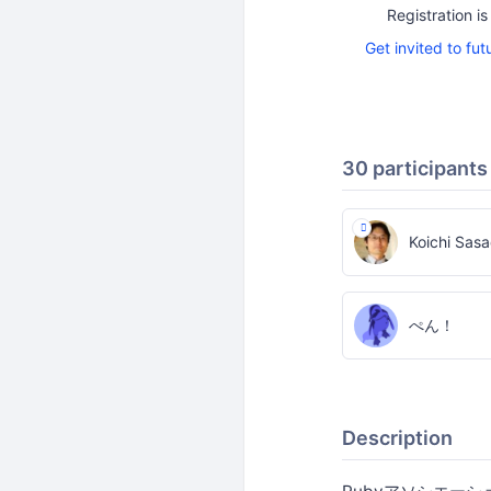
Registration is
Get invited to fut
30 participants
Koichi Sas
ぺん！
Description